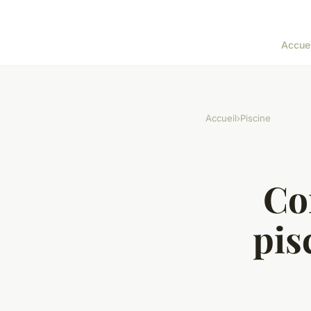
Accuei
Accueil
›
Piscine
Co
pis