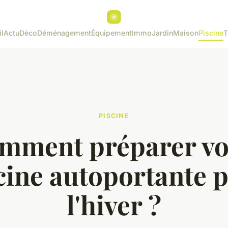
l
Actu
Déco
Déménagement
Équipement
Immo
Jardin
Maison
Piscine
T
PISCINE
mment préparer vo
cine autoportante 
l'hiver ?