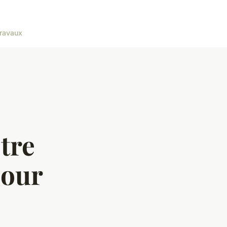
ravaux
tre
pour