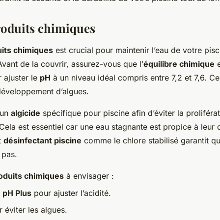
roduits chimiques
uits chimiques
est crucial pour maintenir l’eau de votre pisc
 Avant de la couvrir, assurez-vous que l’
équilibre chimique
e
ajuster le
pH
à un niveau idéal compris entre 7,2 et 7,6. C
 développement d’algues.
z un
algicide
spécifique pour piscine afin d’éviter la proliféra
 Cela est essentiel car une eau stagnante est propice à leu
t
désinfectant piscine
comme le chlore stabilisé garantit qu
 pas.
oduits chimiques
à envisager :
u
pH Plus
pour ajuster l’acidité.
 éviter les algues.