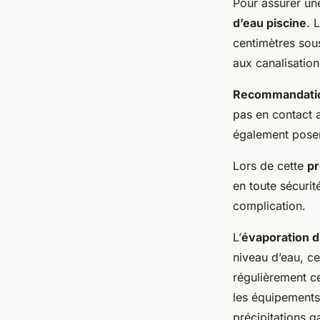
Pour assurer u
d’eau piscine
. 
centimètres sous
aux canalisation
Recommandations
pas en contact a
également poser 
Lors de cette
pr
en toute sécurit
complication.
L’
évaporation d
niveau d’eau, ce
régulièrement c
les équipements 
précipitations ga