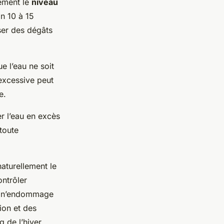
tement le
niveau
on 10 à 15
ser des dégâts
e l’eau ne soit
 excessive peut
e.
er l’eau en excès
 toute
naturellement le
ontrôler
et n’endommage
ion et des
g de l’hiver.