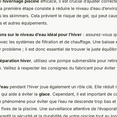
ne
hivernage piscine
efficace, il est crucial d’ajuster correc
La première étape consiste à réduire le niveau d’eau d’envir
 les skimmers. Cela prévient le risque de gel, qui peut cau
s et autres équipements.
 sur le niveau d’eau idéal pour l’hiver
: assurez-vous qu
vec les systèmes de filtration et de chauffage. Une baisse
problème ; il est donc essentiel de trouver le juste équilibr
éparation hiver
, utilisez une pompe submersible pour retir
é. Veillez à respecter les consignes du fabricant pour éviter
’eau
pendant l’hiver joue également un rôle clé. Elle réduit 
 qui aide à éviter la
glace
. Cependant, il est important de c
e phénomène pour éviter que l’eau ne descende trop bas 
fixes de la piscine. Une surveillance attentive de l’évaporat
rantit la sécurité et la durabilité de votre piscine tout au lon