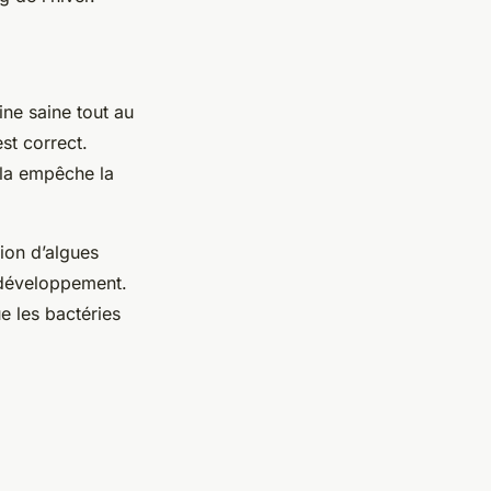
ine saine tout au
st correct.
ela empêche la
tion d’algues
r développement.
e les bactéries