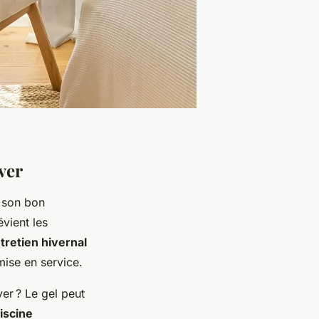
ver
t son bon
vient les
tretien hivernal
mise en service.
ver ? Le gel peut
iscine