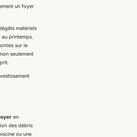
dement un foyer
dégâts matériels
u au printemps.
omies sur le
t non seulement
rit.
nvestissement
toyer
en
ion des débris
piscine ou une