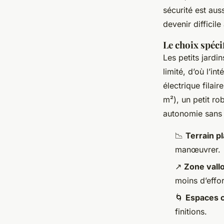
sécurité est aus
devenir difficile
Le choix spéci
Les petits jardi
limité, d’où l’i
électrique filai
m²), un petit ro
autonomie sans
📉
Terrain pl
manœuvrer.
↗️
Zone vall
moins d’effor
🌀
Espaces 
finitions.