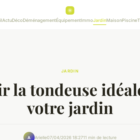
l
Actu
Déco
Déménagement
Équipement
Immo
Jardin
Maison
Piscine
T
JARDIN
r la tondeuse idéa
votre jardin
Arielle
07/04/2026 18:27
11 min de lecture
A