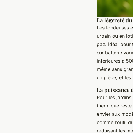
La légèreté du 
Les tondeuses él
urbain ou en lo
gaz. Idéal pour
sur batterie var
inférieures à 50
même sans grand
un piège, et les
La puissance 
Pour les jardins
thermique reste 
envier aux modè
comme l’outil d
réduisant les in