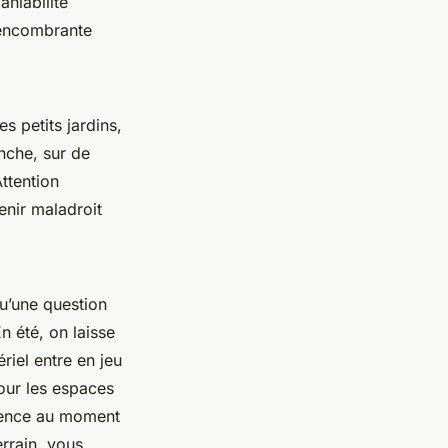
aniabilité
t encombrante
s petits jardins,
nche, sur de
ttention
enir maladroit
u’une question
n été, on laisse
riel entre en jeu
our les espaces
érence au moment
errain, vous