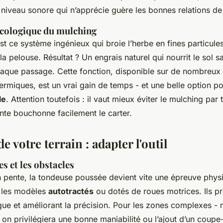
 niveau sonore qui n’apprécie guère les bonnes relations de
 écologique du mulching
st ce système ingénieux qui broie l’herbe en fines particule
a pelouse. Résultat ? Un engrais naturel qui nourrit le sol san
haque passage. Cette fonction, disponible sur de nombreu
hermiques, est un vrai gain de temps - et une belle option p
le
. Attention toutefois : il vaut mieux éviter le mulching pa
ante bouchonne facilement le carter.
e votre terrain : adapter l'outil
es et les obstacles
n pente, la tondeuse poussée devient vite une épreuve physi
t les modèles
autotractés
ou dotés de roues motrices. Ils pr
igue et améliorant la précision. Pour les zones complexes - 
- on privilégiera une bonne maniabilité ou l’ajout d’un coup