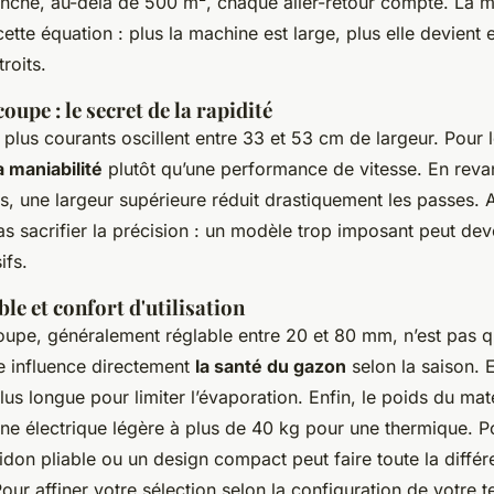
vanche, au-delà de 500 m², chaque aller-retour compte. La m
 cette équation : plus la machine est large, plus elle devien
roits.
oupe : le secret de la rapidité
plus courants oscillent entre 33 et 53 cm de largeur. Pour le
a maniabilité
plutôt qu’une performance de vitesse. En reva
, une largeur supérieure réduit drastiquement les passes. A
as sacrifier la précision : un modèle trop imposant peut dev
ifs.
le et confort d'utilisation
oupe, généralement réglable entre 20 et 80 mm, n’est pas q
le influence directement
la santé du gazon
selon la saison. E
lus longue pour limiter l’évaporation. Enfin, le poids du maté
une électrique légère à plus de 40 kg pour une thermique. P
uidon pliable ou un design compact peut faire toute la diff
ur affiner votre sélection selon la configuration de votre t