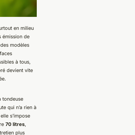
urtout en milieu
s émission de
e des modèles
rfaces
sibles à tous,
ré devient vite
ée.
la tondeuse
e qui n’a rien à
elle s’impose
dre
70 litres
,
tretien plus