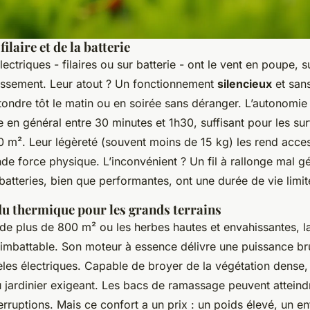
filaire et de la batterie
ectriques - filaires ou sur batterie - ont le vent en poupe, s
tissement. Leur atout ? Un fonctionnement
silencieux
et san
 tondre tôt le matin ou en soirée sans déranger. L’autonomi
ie en général entre 30 minutes et 1h30, suffisant pour les su
0 m². Leur légèreté (souvent moins de 15 kg) les rend acces
e force physique. L’inconvénient ? Un fil à rallonge mal gé
 batteries, bien que performantes, ont une durée de vie limit
du thermique pour les grands terrains
 de plus de 800 m² ou les herbes hautes et envahissantes, 
imbattable. Son moteur à essence délivre une puissance brut
les électriques. Capable de broyer de la végétation dense, 
u jardinier exigeant. Les bacs de ramassage peuvent attein
terruptions. Mais ce confort a un prix : un poids élevé, un en