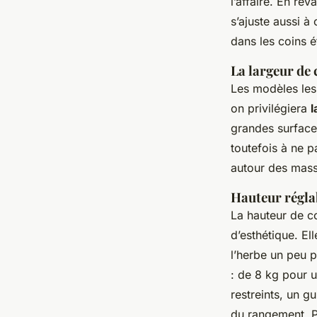
l’affaire. En re
s’ajuste aussi à
dans les coins ét
La largeur de c
Les modèles les 
on privilégiera
l
grandes surfaces
toutefois à ne p
autour des mass
Hauteur réglab
La hauteur de c
d’esthétique. El
l’herbe un peu p
: de 8 kg pour 
restreints, un g
du rangement. Po