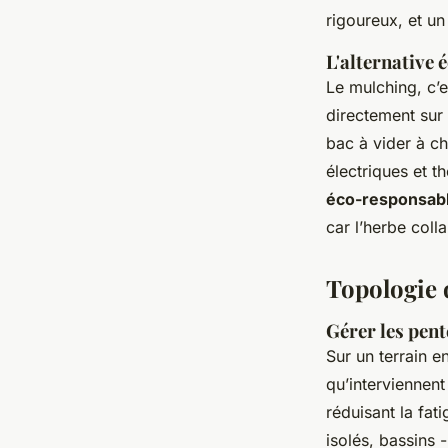
rigoureux, et un
L'alternative
Le mulching, c’e
directement sur l
bac à vider à c
électriques et t
éco-responsab
car l’herbe coll
Topologie d
Gérer les pent
Sur un terrain e
qu’interviennen
réduisant la fat
isolés, bassins 