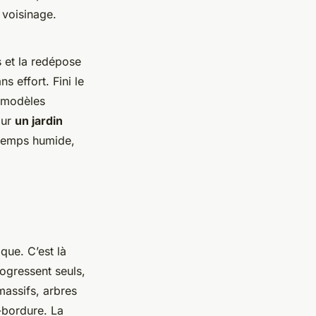
 voisinage.
s et la redépose
s effort. Fini le
x modèles
our
un jardin
r temps humide,
que. C’est là
ogressent seuls,
massifs, arbres
e-bordure. La