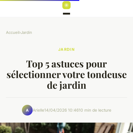
Accueil
›
Jardin
JARDIN
Top 5 astuces pour
sélectionner votre tondeuse
de jardin
Arielle
14/04/2026 10:46
10 min de lecture
A