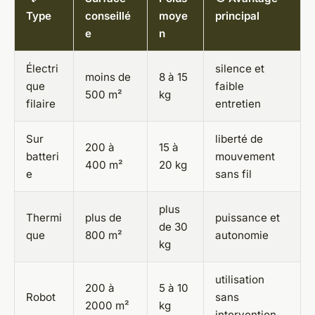
Type
conseillé
moye
principal
e
n
Électri
silence et
moins de
8 à 15
que
faible
500 m²
kg
filaire
entretien
Sur
liberté de
200 à
15 à
batteri
mouvement
400 m²
20 kg
e
sans fil
plus
Thermi
plus de
puissance et
de 30
que
800 m²
autonomie
kg
utilisation
200 à
5 à 10
Robot
sans
2000 m²
kg
intervention