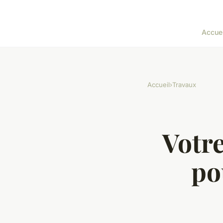
Accuei
Accueil
›
Travaux
Votre
po