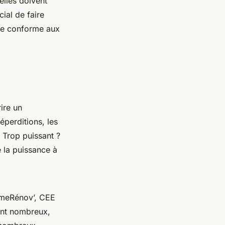
’elles doivent
ial de faire
re conforme aux
ire un
perditions, les
 Trop puissant ?
e la puissance à
rimeRénov’, CEE
sont nombreux,