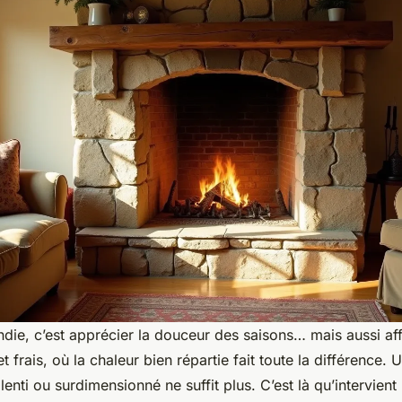
die, c’est apprécier la douceur des saisons… mais aussi af
t frais, où la chaleur bien répartie fait toute la différence.
lenti ou surdimensionné ne suffit plus. C’est là qu’intervient