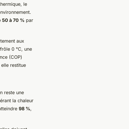
thermique, le
’environnement.
e 50 à 70 %
par
aitement aux
frôle 0 °C, une
ance (COP)
lle restitue
n reste une
érant la chaleur
atteindre
98 %
,