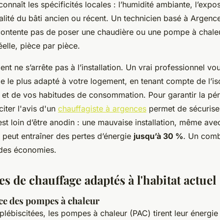
connaît les spécificités locales : l’humidité ambiante, l’expo
alité du bâti ancien ou récent. Un technicien basé à Argenc
contente pas de poser une chaudière ou une pompe à chaleur
éelle, pièce par pièce.
 ne s’arrête pas à l’installation. Un vrai professionnel vo
 le plus adapté à votre logement, en tenant compte de l’iso
s et de vos habitudes de consommation. Pour garantir la pér
iciter l'avis d'un
chauffagiste à argences
permet de sécuriser
est loin d’être anodin : une mauvaise installation, même av
peut entraîner des pertes d’énergie
jusqu’à 30 %
. Un com
 des économies.
s de chauffage adaptés à l'habitat actuel
e des pompes à chaleur
plébiscitées, les pompes à chaleur (PAC) tirent leur énergie 