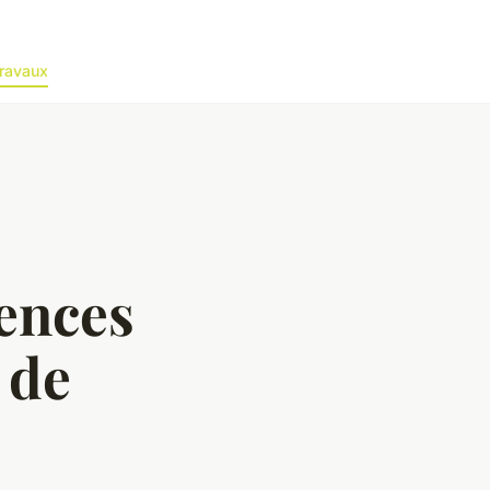
ravaux
gences
 de