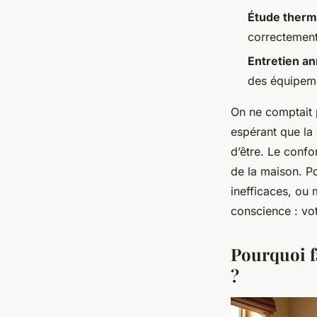
Étude therm
correctement
Entretien an
des équipem
On ne comptait p
espérant que la 
d’être. Le confo
de la maison. P
inefficaces, ou
conscience : vot
Pourquoi fa
?