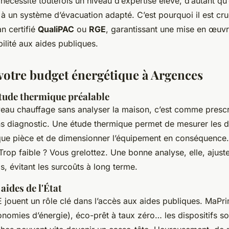
n nécessite toutefois un niveau d’expertise élevé, d’autant qu
à un système d’évacuation adapté. C’est pourquoi il est cruc
an certifié
QualiPAC
ou
RGE
, garantissant une mise en œuv
bilité aux aides publiques.
votre budget énergétique à Argences
étude thermique préalable
uveau chauffage sans analyser la maison, c’est comme prescr
 diagnostic. Une étude thermique permet de mesurer les dé
ue pièce et de dimensionner l’équipement en conséquence.
Trop faible ? Vous grelottez. Une bonne analyse, elle, ajust
s, évitant les surcoûts à long terme.
aides de l'État
E jouent un rôle clé dans l’accès aux aides publiques. MaP
conomies d’énergie), éco-prêt à taux zéro… les dispositifs 