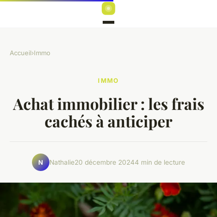
Accueil
›
Immo
IMMO
Achat immobilier : les frais
cachés à anticiper
Nathalie
20 décembre 2024
4 min de lecture
N