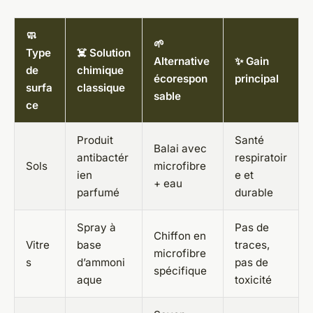
🧼
🌱
Type
☠️ Solution
Alternative
✨ Gain
de
chimique
écorespon
principal
surfa
classique
sable
ce
Produit
Santé
Balai avec
antibactér
respiratoir
Sols
microfibre
ien
e et
+ eau
parfumé
durable
Spray à
Pas de
Chiffon en
Vitre
base
traces,
microfibre
s
d’ammoni
pas de
spécifique
aque
toxicité