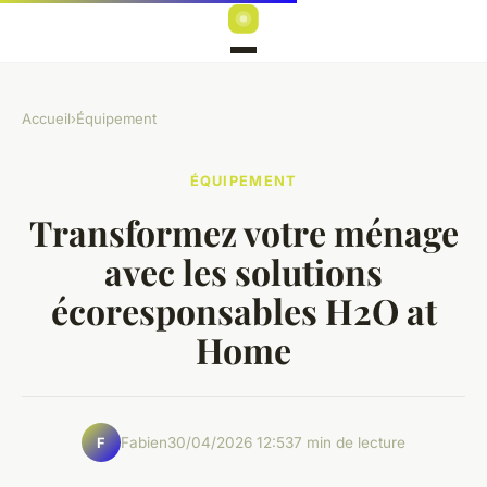
Accueil
›
Équipement
ÉQUIPEMENT
Transformez votre ménage
avec les solutions
écoresponsables H2O at
Home
Fabien
30/04/2026 12:53
7 min de lecture
F